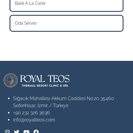
Balık A La Carte
Oda Servisi
Sığacık Mahallesi Akkum Caddesi No:20 35460
Seferihisar, İzmir / Türkiye
+90 232 326 3636
info@royalteos.com