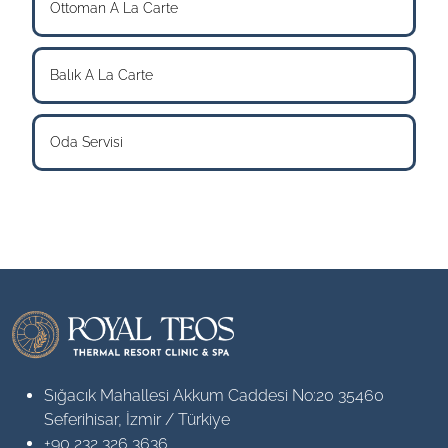
Ottoman A La Carte
Balık A La Carte
Oda Servisi
Sığacık Mahallesi Akkum Caddesi No:20 35460
Seferihisar, İzmir / Türkiye
+90 232 326 3636